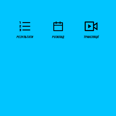
РЕЗУЛЬТАТИ
РОЗКЛАД
ТРАНСЛЯЦІЇ