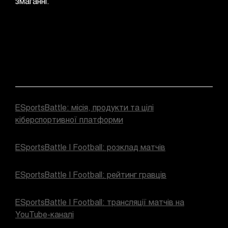
змаганні.
ESportsBattle: місія, продукти та цілі
кіберспортивної платформи
ESportsBattle | Football: розклад матчів
ESportsBattle | Football: рейтинг гравців
ESportsBattle | Football: трансляції матчів на
YouTube-каналі