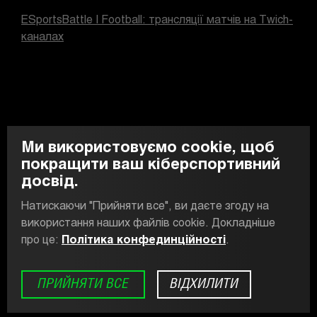
ESportsBattle | Football: трансляції матчів на Twich-
каналах
Ми використовуємо cookie, щоб
покращити ваш кіберспортивний
досвід.
Натискаючи "Прийняти все", ви даєте згоду на
використання наших файлів cookie. Докладніше
про це:
Політика конфединційності
.
PR-відділ
info@esportsbattle.com
Copyright ©ESports Battle 2026. All rights reserved. For
company information and other legal bits, see our legal page.
We’re using cookies and here’s our
Privacy Policy
.
ПРИЙНЯТИ ВСЕ
ВІДХИЛИТИ