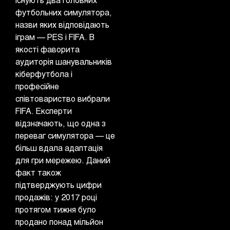
Існують два головних
футбольних симулятора,
назви яких відповідають
іграм — PES і FIFA. В
якості фаворита
аудиторія шанувальників
кіберфутбола і
професійне
співтовариство вибрали
FIFA. Експерти
відзначають, що одна з
переваг симулятора — це
більш вдала адаптація
для гри мережею. Даний
факт також
підтверджують цифри
продажів: у 2017 році
протягом тижня було
продано понад мільйон