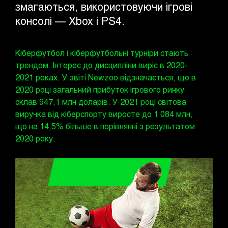
змагаються, використовуючи ігрові
консолі — Xbox і PS4.
Кіберфутбол і кіберфутбольні турніри стають
трендом. Інтерес до дисципліни виріс в 2020-
2021 роках. У звіті Newzoo відзначається, що в
2020 році загальний прибуток ігрового ринку
склав 947,1 млн доларів. У 2021 році світова
виручка від кіберспорту виросте до 1 084 млн,
що на 14,5% більше в порівнянні з результатом
2020 року.