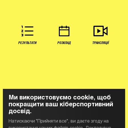
РЕЗУЛЬТАТИ
РОЗКЛАД
ТРАНСЛЯЦІЇ
Ми використовуємо cookie, щоб
покращити ваш кіберспортивний
досвід.
Натискаючи "Прийняти все", ви даєте згоду на