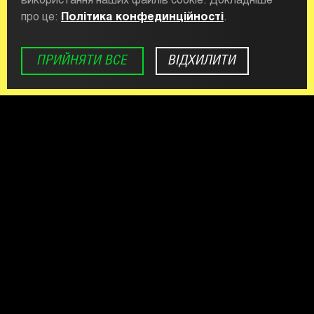
використання наших файлів cookie. Докладніше
про це:
Політика конфединційності
.
ПРИЙНЯТИ ВСЕ
ВІДХИЛИТИ
ПРО НАС