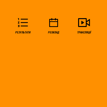
РЕЗУЛЬТАТИ
РОЗКЛАД
ТРАНСЛЯЦІЇ