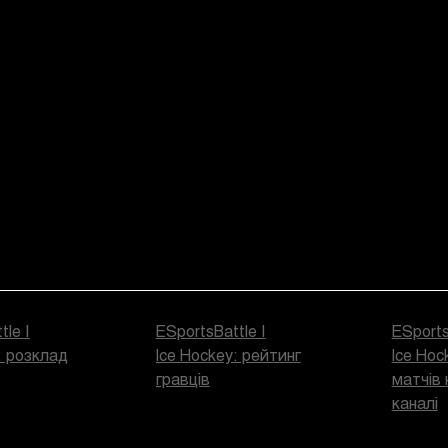
tle |
ESportsBattle |
ESports
: розклад
Ice Hockey: рейтинг
Ice Hoc
гравців
матчів 
каналі