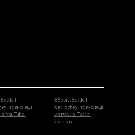
Battle |
ESportsBattle |
key: трансляції
Ice Hockey: трансляції
на YouTube-
матчів на Twich-
каналах