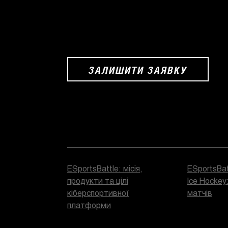
ЗАЛИШИТИ ЗАЯВКУ
ESportsBattle: місія,
ESportsBat
продукти та цілі
Ice Hockey
кіберспортивної
матчів
платформи