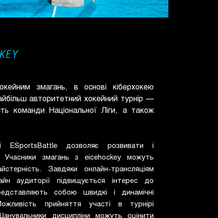
CKEY
хокейним змагань, в основі кіберхокею
айбільш авторитетний хокейний турнір —
сть команди Національної Ліги, а також
ії ESportsBattle дозволяє розвивати і
. Учасники змагань з eicehockey можуть
йстерність. Завдяки онлайн-трансляціям
айн аудиторії підвищується інтерес до
представляють собою швидкі і динамічні
Можливість прийняття участі в турнірі
Шанувальники дисципліни можуть оцінити