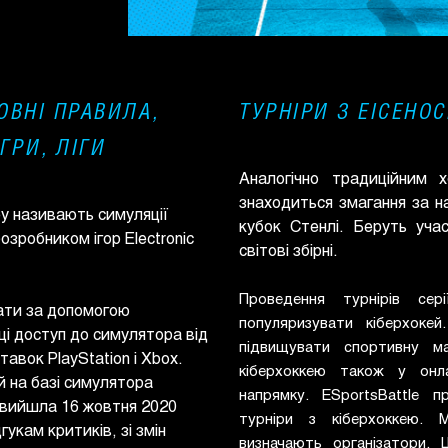
ОВНІ ПРАВИЛА,
ТУРНІРИ З EICEHO
ГРИ, ЛІГИ
Аналогічно традиційним 
знаходиться змагання за н
y називають симуляції
кубок Стенлі. Беруть уча
озробником ігор Electronic
світові збірні.
Проведення турнірів сер
ати за допомогою
популяризувати кіберхокей
ці доступ до симулятора від
підвищувати спортивну ма
авок PlayStation і Xbox.
кіберхоккею також у онл
 на базі симулятора
напрямку. ESportsBattle 
 вийшла 16 жовтня 2020
турніри з кіберхоккею. 
дгукам критиків, зі змін
визначають організатори. 