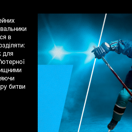
ейних
увальники
ся в
озділяти:
к для
п'ютерної
вищними
ляючи
ру битви