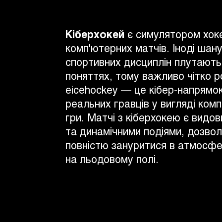
Кіберхокей
є симулятором хок
комп'ютерних матчів. Іноді шан
спортивних дисциплін плутають
поняттях, тому важливо чітко р
eicehockey — це кібер-напрямо
реальних гравців у вигляді ком
гри. Матчі з кіберхокею є видо
та динамічними подіями, дозво
повністю зануритися в атмосфе
на льодовому полі.