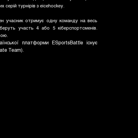
их серій турнірів з eicehockey.
жен учасник отримує одну команду на весь
 беруть участь 4 або 5 кіберспортсменів.
бою.
аїнської платформи ESportsBattle існує
mate Team).