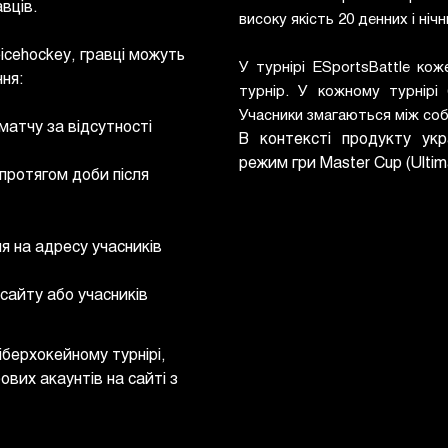
вців.
високу якість 20 денних і нічн
icehockey, гравці можуть
У турнірі ESportsBattle ко
ня:
турнір. У кожному турнірі
Учасники змагаються між со
матчу за відсутності
В контексті продукту укр
режим гри Master Cup (Ulti
 протягом доби після
я на адресу учасників
 сайту або учасників
іберхокейному турнірі,
ових акаунтів на сайті з