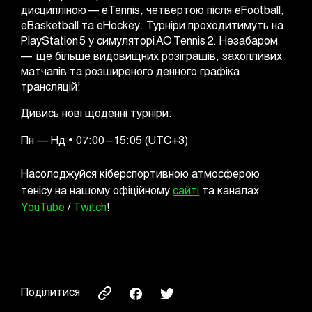
дисципліною —
eTennis
, четвертою після eFootball,
eBasketball та eHockey. Турніри проходитимуть на
PlayStation 5 у симуляторі AO Tennis 2. Незабаром
— ще більше видовищних розіграшів, захопливих
матчапів та розширеного денного графіка
трансляцій!
Дивись нові щоденні турніри:
Пн — Нд • 07:00 – 15:05
(UTC+3)
Насолоджуйся кіберспортивною атмосферою
тенісу на нашому офіційному
сайті
та каналах
YouTube
/
Twitch
!
Поділитися